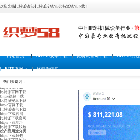
欢迎光临比特派钱包-比特派冷钱包-比特派钱包下载！
网站首页
BITPIE安卓下载
比特派官网下载
BITPIE钱
BITPIE网址
比特派钱包
当前位置:
主页
>
比特派下载地址
>
比
中国有机肥设备生产基地
热门关键词：
种列表
按行业应用分类
bitpie安卓下载
比特派官网下载
Bitpie钱包下载
比特派安卓下载
bitpie官网下载
比特派钱包下载
bitpie下载官网
比特派下载官网
bitpie下载地址
比特派下载钱包
按产品用途分类
bitpie下载钱包