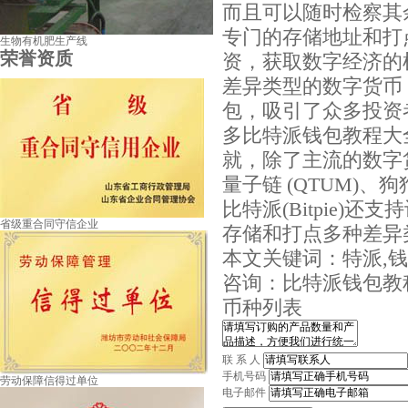
而且可以随时检察其余
专门的存储地址和打点
生物有机肥生产线
荣誉资质
资，获取数字经济的机
差异类型的数字货币，
包，吸引了众多投资者
多比特派钱包教程大
就，除了主流的数字货币
量子链 (QTUM)、狗狗
比特派(Bitpie)还
省级重合同守信企业
存储和打点多种差异
本文关键词：特派,钱包,
咨询：比特派钱包教程大全 
币种列表
联 系 人
手机号码
劳动保障信得过单位
电子邮件