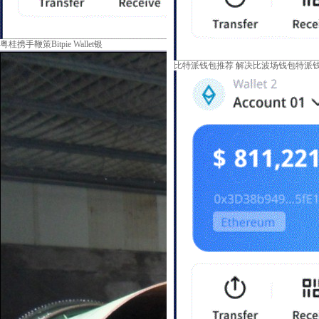
粤桂携手鞭策Bitpie Wallet银
比特派钱包推荐 解决比波场钱包特派