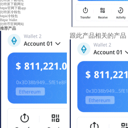
比特派下载地址
比特派下载网址
bitpie官网下载app
比特派冷钱包
bitpie冷钱包
Bitpie Wallet
比特币官网网站
推荐产品
跟此产品相关的产品