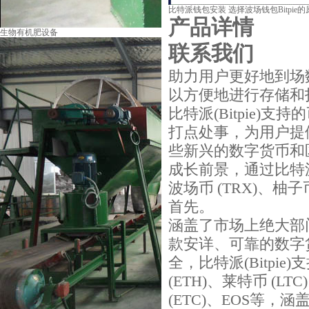
比特派钱包安装 选择波场钱包Bitpie
产品详情
生物有机肥设备
联系我们
助力用户更好地到场
以方便地进行存储和
比特派(Bitpie
打点处事，为用户提供
些新兴的数字货币和
成长前景，通过比特派(
波场币 (TRX)、柚子币 
首先。
涵盖了市场上绝大部门
款安详、可靠的数字
全，比特派(Bitpi
(ETH)、莱特币 (L
(ETC)、EOS等